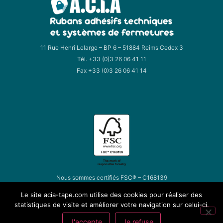
11 Rue Henri Lelarge – BP 6 – 51884 Reims Cedex 3
Tél. +33 (0)3 26 06 41 11
Fax +33 (0)3 26 06 41 14
Nous sommes certifiés FSC® – C168139
Le site acia-tape.com utilise des cookies pour réaliser des
statistiques de visite et améliorer votre navigation sur celui-ci.
©2026 ACIA-TAPE
|
comedia-studio
J'accepte
Je refuse